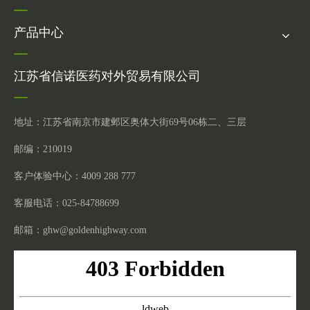
产品中心
江苏省信诺医药对外贸易有限公司
地址：江苏省南京市建邺区奥体大街69号06栋二、三层
邮编：210019
客户体验中心：4009 288 777
客服电话：025-84788699
邮箱：
ghw@goldenhighway.com