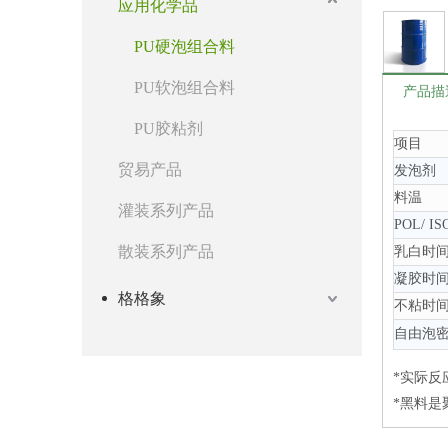
应用化学品
PU硬泡组合料
PU软泡组合料
产品描
PU胶粘剂
项目
贸易产品
发泡剂
料温
灌装系列产品
POL/ I
散装系列产品
乳白时
凝胶时
格格象
不粘时
自由泡
*实际反
*黑料是