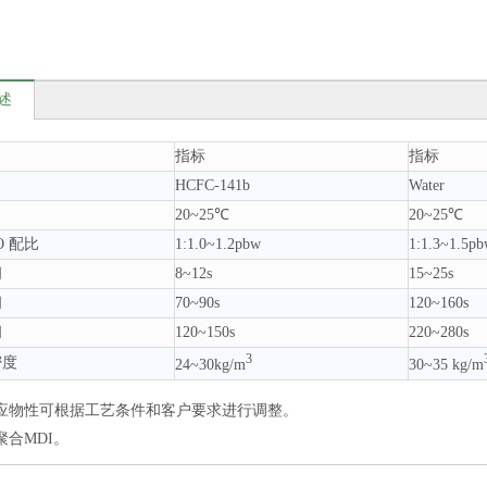
述
指标
指标
HCFC-141b
Water
20~25℃
20~25℃
SO 配比
1:1.0~1.2pbw
1:1.3~1.5p
间
8~12s
15~25s
间
70~90s
120~160s
间
120~150s
220~280s
3
密度
24~30kg/m
30~35 kg/m
应物性可根据工艺条件和客户要求进行调整。
聚合MDI。