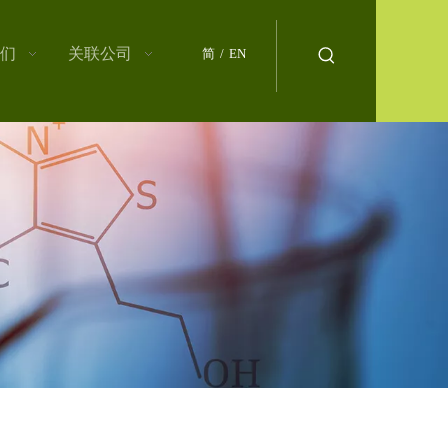
们
关联公司
简
/
EN