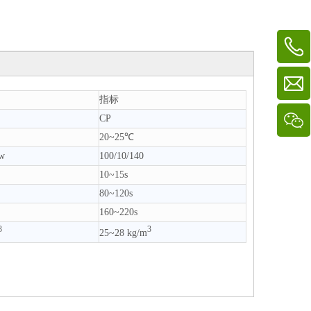
指标
CP
20~25℃
bw
100/10/140
10~15s
80~120s
160~220s
3
3
25~28 kg/m