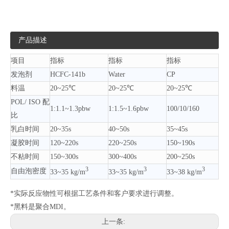
产品描述
项目
指标
指标
指标
发泡剂
HCFC-141b
Water
CP
料温
20~25℃
20~25℃
20~25℃
POL/ ISO 配
1:1.1~1.3pbw
1:1.5~1.6pbw
100/10/160
比
乳白时间
20~35s
40~50s
35~45s
凝胶时间
120~220s
220~250s
150~190s
不粘时间
150~300s
300~400s
200~250s
3
3
3
自由泡密度
33~35 kg/m
33~35 kg/m
33~38 kg/m
*实际反应物性可根据工艺条件和客户要求进行调整。
*黑料是聚合MDI。
上一条: