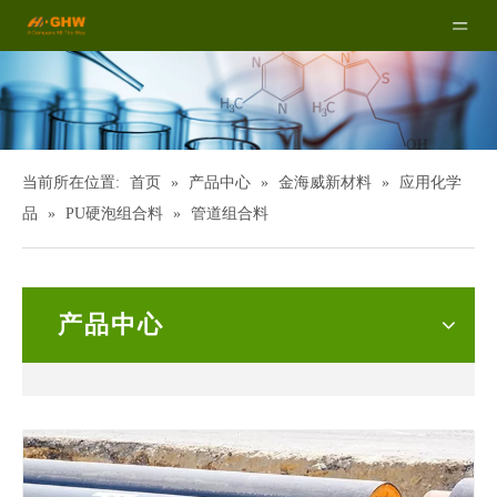
当前所在位置:
首页
»
产品中心
»
金海威新材料
»
应用化学
品
»
PU硬泡组合料
»
管道组合料
产品中心