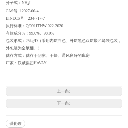
分子式：NH
I
4
CAS号: 12027-06-4
EINECS号：234-717-7
执行标准：Q/0911THW 022-2020
有效成分%：99.0%、98.0%
包装形式：25kg/D（采用内层白色、外层黑色双层聚乙烯袋包装，
外包装为全纸桶。）
储存方式：储存于阴凉、干燥、通风良好的库房
厂家：汉威集团HAVAY
上一条:
下一条:
碘化铵