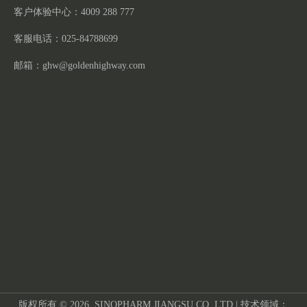
客户体验中心：4009 288 777
客服电话：025-84788699
邮箱：
ghw@goldenhighway.com
版权所有 ©
2026
SINOPHARM JIANGSU CO.,LTD | 技术领域：