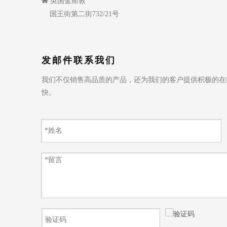

英国
金斯敦
国王街第二街732/21号
发邮件联系我们
我们不仅销售高品质的产品，还为我们的客户提供积极的在
快。