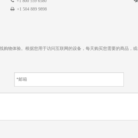


+1 800 559 6580

+1 504 889 9898
线购物体验。根据您用于访问互联网的设备，每天购买您需要的商品，或