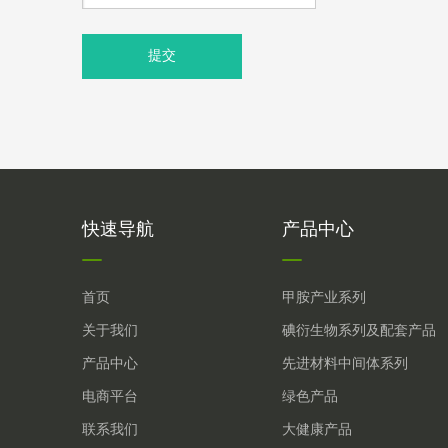
提交
快速导航
产品中心
首页
甲胺产业系列
关于我们
碘衍生物系列及配套产品
产品中心
先进材料中间体系列
电商平台
绿色产品
联系我们
大健康产品